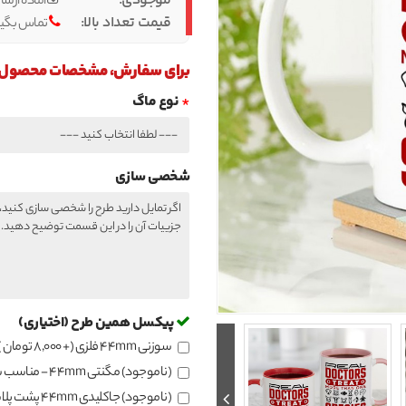
موجودی:
آماده ارسا
قیمت تعداد بالا:
تماس بگیر
برای سفارش، مشخصات محصول را 
نوع ماگ
شخصی سازی
پیکسل همین طرح (اختیاری)
سوزنی 44mm فلزی
(+ 8,000 تومان )
(ناموجود) مگنتی 44mm - مناسب سطح فلزی
(ناموجود) جاکلیدی 44mm پشت پلاستیکی