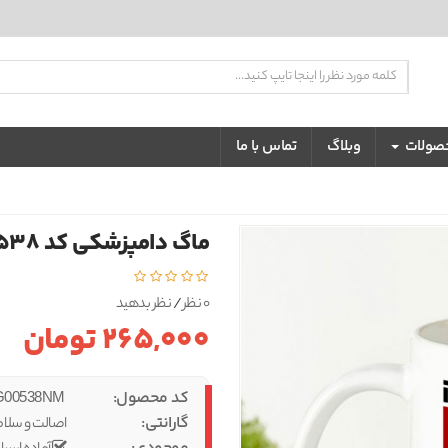
تضمین بهترین کیفیت و قیمت
حصولات
وبلاگ
تماس با ما
ماگ دامپزشکی کد 538
0 نظر
/
نظر بدهید
265,000 تومان
کد محصول:
IBS-MUG00538NM
گارانتی:
اصالت و سلام