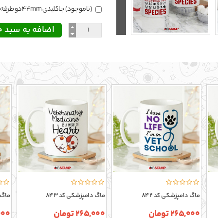
(ناموجود) جاکلیدی 44mm دو طرفه
ماگ دامپزشکی کد 842
ماگ دامپزشکی کد 843
ماگ 
265,000 تومان
265,000 تومان
5,000