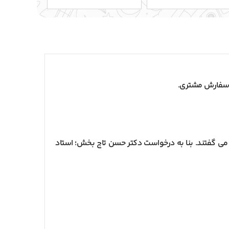
میدند و روز 14 هر ماه رو به یاد این فرشته گوش روز می گفتند. بنا به درخواست دکتر حسن تاج بخش؛ استاد