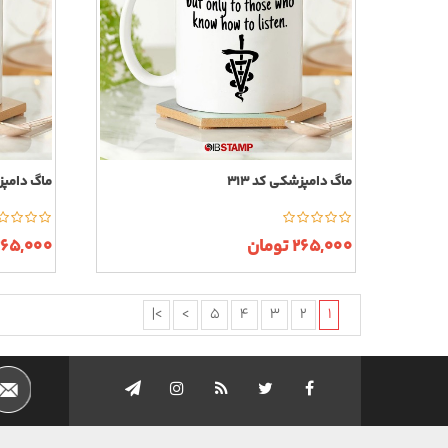
ماگ دامپزشکی کد 313
ماگ دامپزش
265,000 تومان
265,000 توما
>|
>
5
4
3
2
1