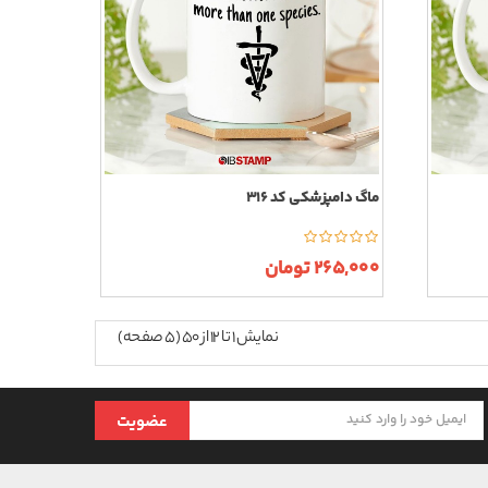
ماگ دامپزشکی کد 316
265,000 تومان
نمایش 1 تا 12 از 50 (5 صفحه)
عضویت