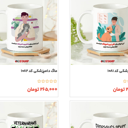
ی کد 1081
ماگ دامپزشکی کد 1082
ن
265,000 تومان