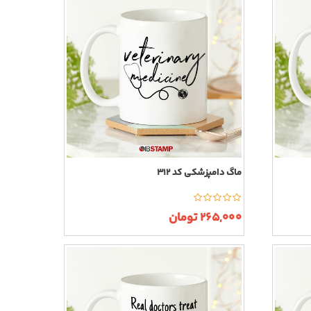
ماگ دامپزشکی کد 312
265,000 تومان