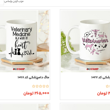
مرتب کردن براساس:
ی کد 1077
ماگ دامپزشکی کد 1078
ن
265,000 تومان