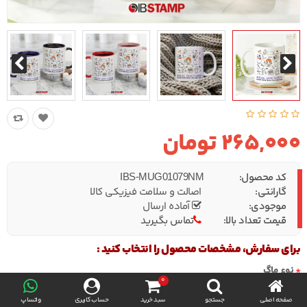
265,000 تومان
کد محصول:
IBS-MUG01079NM
گارانتی:
اصالت و سلامت فیزیکی کالا
موجودی:
آماده ارسال
قیمت تعداد بالا:
تماس بگیرید
برای سفارش، مشخصات محصول را انتخاب کنید :
نوع ماگ
0
صفحه اصلی
جستجو
سبد خرید
حساب کاربری
واتساپ