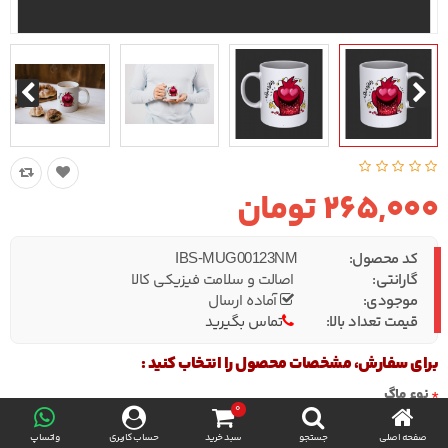
265,000 تومان
کد محصول:
IBS-MUG00123NM
گارانتی:
اصالت و سلامت فیزیکی کالا
موجودی:
آماده ارسال
قیمت تعداد بالا:
تماس بگیرید
برای سفارش، مشخصات محصول را انتخاب کنید :
نوع ماگ
0
صفحه اصلی
جستجو
سبد خرید
حساب کاربری
واتساپ