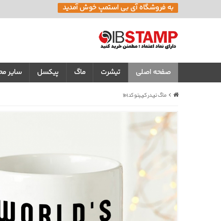
به فروشگاه آی بی استمپ خوش آمدید
صفحه اصلی
تیشرت
ماگ
پیکسل
سایر م
ماگ تریدر کریپتو کد 1101