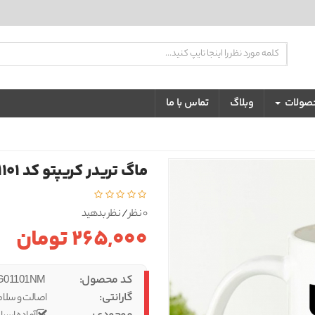
تضمین بهترین کیفیت و قیمت
حصولات
وبلاگ
تماس با ما
ماگ تریدر کریپتو کد 1101
0 نظر
/
نظر بدهید
265,000 تومان
کد محصول:
IBS-MUG01101NM
گارانتی:
اصالت و سلام