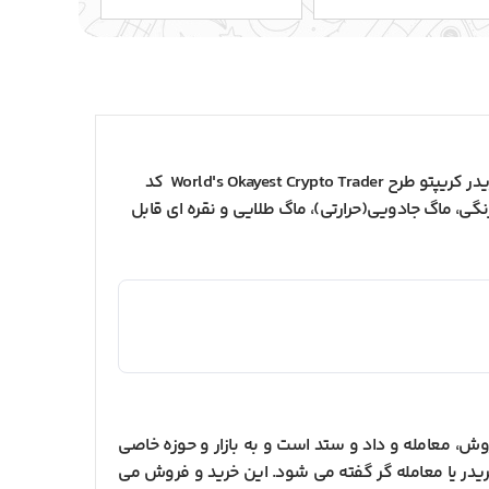
اگر تریدر بازار ارزهای دیجیتال هستید و به دنبال یک لیوان جذاب برای میزکارتان هستید یا برای تریدر به دنبال کادو هستید، ماگ تریدر کریپتو طرح World's Okayest Crypto Trader کد
نگی، ماگ جادویی(حرارتی)، ماگ طلایی و نقره ای قابل
ه گری است. کلمه ترید به معنای خرید و فروش، معامله و داد و ستد است و به بازار و حوزه خاصی
ریدر یا معامله گر گفته می شود. این خرید و فروش می