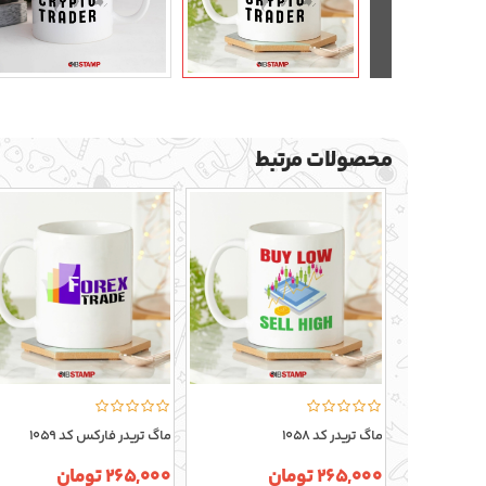
محصولات مرتبط
ماگ تریدر کد 1058
ماگ تریدر فارکس کد 1059
265,000 تومان
265,000 تومان