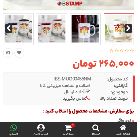
265,000 تومان
کد محصول:
IBS-MUG00455NM
گارانتی:
اصالت و سلامت فیزیکی کالا
موجودی:
آماده ارسال
قیمت تعداد بالا:
تماس بگیرید
برای سفارش، مشخصات محصول را انتخاب کنید :
نوع ماگ
0
صفحه اصلی
جستجو
سبد خرید
حساب کاربری
واتساپ