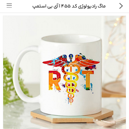
ماگ رادیولوژی کد 455 | آی بی استمپ
تی شرت
ماگ
پیکسل
سایر محصولات
پیج ما در اینستاگرام
سوالات متداول