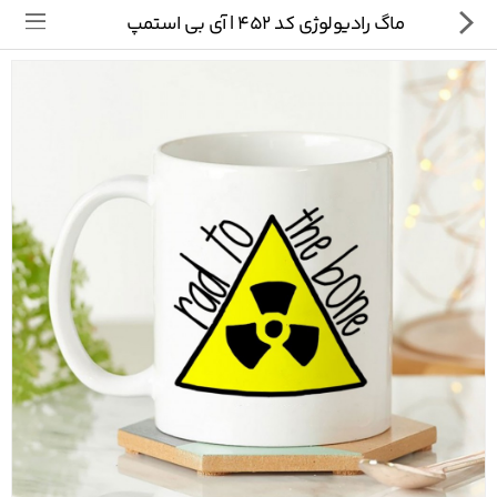
ماگ رادیولوژی کد 452 | آی بی استمپ
تی شرت
ماگ
پیکسل
سایر محصولات
پیج ما در اینستاگرام
سوالات متداول