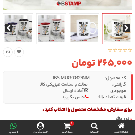
265,000 تومان
کد محصول:
IBS-MUG00429NM
گارانتی:
اصالت و سلامت فیزیکی کالا
موجودی:
آماده ارسال
قیمت تعداد بالا:
تماس بگیرید
برای سفارش، مشخصات محصول را انتخاب کنید :
نوع ماگ
0
صفحه اصلی
جستجو
سبد خرید
حساب کاربری
واتساپ