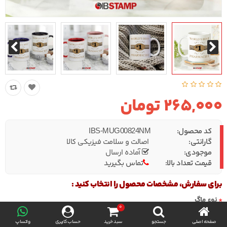
265,000 تومان
کد محصول:
IBS-MUG00824NM
گارانتی:
اصالت و سلامت فیزیکی کالا
موجودی:
آماده ارسال
قیمت تعداد بالا:
تماس بگیرید
برای سفارش، مشخصات محصول را انتخاب کنید :
نوع ماگ
0
صفحه اصلی
جستجو
سبد خرید
حساب کاربری
واتساپ