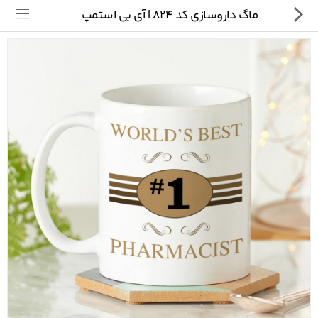
ماگ داروسازی کد 824 | آی بی استمپ
تی شرت
ماگ
پیکسل
سایر محصولات
پیج ما در اینستاگرام
سوالات متداول