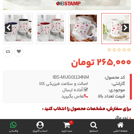
265,000 تومان
کد محصول:
IBS-MUG01134NM
گارانتی:
اصالت و سلامت فیزیکی کالا
موجودی:
آماده ارسال
قیمت تعداد بالا:
تماس بگیرید
برای سفارش، مشخصات محصول را انتخاب کنید :
نوع ماگ
0
صفحه اصلی
جستجو
سبد خرید
حساب کاربری
واتساپ