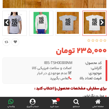
235,000 تومان
کد محصول:
IBS-TSH00300NM
گارانتی:
اصالت و سلامت فیزیکی کالا
موجودی:
عدم موجودی در انبار
قیمت تعداد بالا:
تماس بگیرید
برای سفارش، مشخصات محصول را انتخاب کنید :
مدل و رنگ لباس
0
صفحه اصلی
جستجو
سبد خرید
حساب کاربری
واتساپ