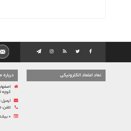
نماد اعتماد الکترونیکی
درباره ما
اصفهان،
کوچه لاله، پلا
ایمیل: nfo[at]ibstamp.com
تلفن:
5
+
بیشتر