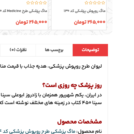
ماگ روپوش پزشکی کد 130
ماگ پزشکی طرح Medicine کد 270
265,000 تومان
265,000 تومان
توضیحات
برچسب ها
نظرات (0)
لیوان طرح روپوش پزشکی، هدیه جذاب با قیمت مناس
روز پزشک چه روزی است؟
در ایران، یکم شهریور همزمان با زادروز ابوعلی سی
سینا 450 کتاب در زمینه های مختلف نوشته است که یکی از معروف ترین آنها کتاب قانون در زمینه علوم پزشکی است.
مشخصات محصول
نام محصول:
ماگ پزشکی طرح روپوش پزشکی کد 464