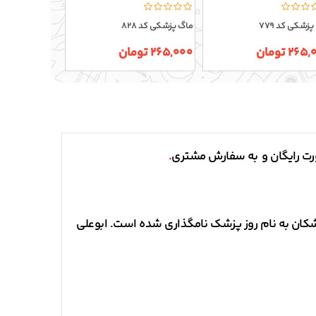
زشکی کد 779
ماگ پزشکی کد 828
ماگ پزشکی کد 829
26 تومان
265,000 تومان
265,000 تومان
رت رایگان و به سفارش مشتری
.
زشکان به نام روز پزشک نامگذاری شده است. ابوعلی