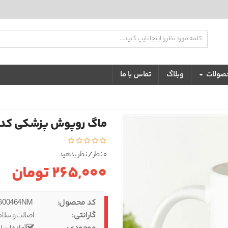
تضمین بهترین کیفیت و قیمت
حصولات
وبلاگ
تماس با ما
ماگ روپوش پزشکی کد 464
0 نظر
/
نظر بدهید
265,000 تومان
کد محصول:
IBS-MUG00464NM
گارانتی:
اصالت و سلام