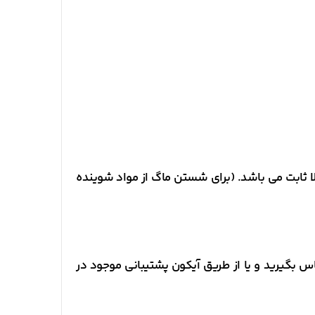
 ثابت می باشد. (برای شستن ماگ از مواد شوینده
که در رابطه با محصول، روند ثبت سفارش و دریافت آن سوالی دارید می توانید با شماره 09999959035 تماس بگیرید و یا از طریق آیکون پشتیبانی موجود در