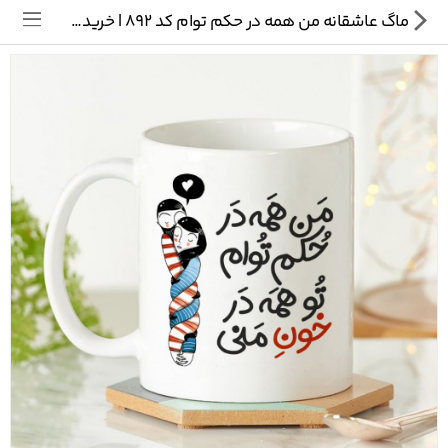
ماگ عاشقانه من همه در حکم توام کد 892 | خرید آنلاین کادوی روز ولنتاین
تی شرت
ماگ
پیکسل
سایر محصولات
پیج ما در اینستاگرام
سوالات متداول