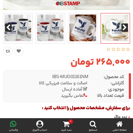
265,000 تومان
کد محصول:
IBS-MUG01161NM
گارانتی:
اصالت و سلامت فیزیکی کالا
موجودی:
آماده ارسال
قیمت تعداد بالا:
تماس بگیرید
برای سفارش، مشخصات محصول را انتخاب کنید :
نوع ماگ
0
صفحه اصلی
جستجو
سبد خرید
حساب کاربری
واتساپ