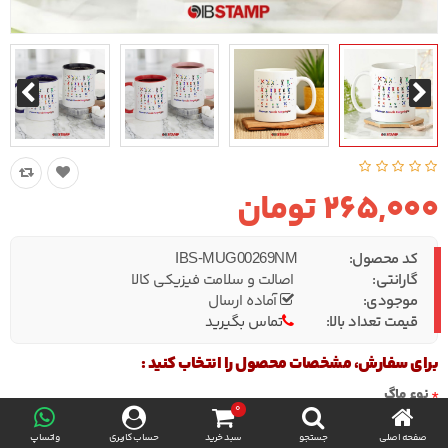
265,000 تومان
کد محصول:
IBS-MUG00269NM
گارانتی:
اصالت و سلامت فیزیکی کالا
موجودی:
آماده ارسال
قیمت تعداد بالا:
تماس بگیرید
برای سفارش، مشخصات محصول را انتخاب کنید :
نوع ماگ
0
صفحه اصلی
جستجو
سبد خرید
حساب کاربری
واتساپ