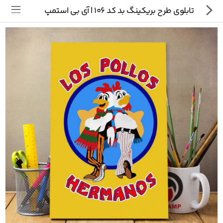
تابلوی طرح بریکینگ بد کد 106 | آی بی استمپ
تی شرت
ماگ
پیکسل
سایر محصولات
پیج ما در اینستاگرام
سوالات متداول