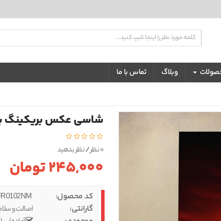
تضمین بهترین کیفیت و قیمت
حصولات
وبلاگ
تماس با ما
شاسی عکس بریکینگ بد کد
0 نظر
/
نظر بدهید
245,000 تومان
کد محصول:
IBS-FR0102NM
گارانتی:
اصالت و سلام