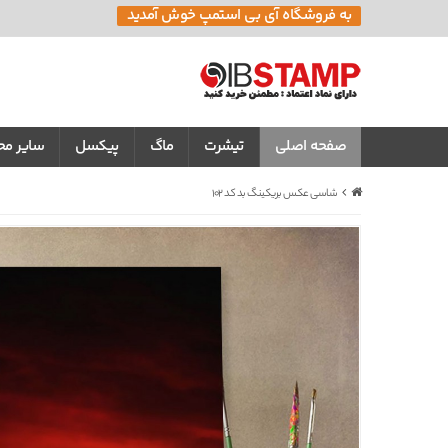
به فروشگاه آی بی استمپ خوش آمدید
صفحه اصلی
تیشرت
ماگ
پیکسل
سایر م
شاسی عکس بریکینگ بد کد 102