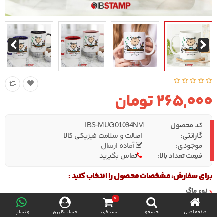
265,000 تومان
کد محصول:
IBS-MUG01094NM
گارانتی:
اصالت و سلامت فیزیکی کالا
موجودی:
آماده ارسال
قیمت تعداد بالا:
تماس بگیرید
برای سفارش، مشخصات محصول را انتخاب کنید :
نوع ماگ
0
صفحه اصلی
جستجو
سبد خرید
حساب کاربری
واتساپ