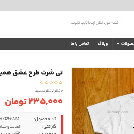
تضمین بهترین کیفیت و قیمت
حصولات
وبلاگ
تماس با ما
تی شرت طرح عشق همیش
0 نظر
/
نظر بدهید
235,000 تومان
کد محصول:
IBS-TSH00256NM
گارانتی:
اصالت و سلام