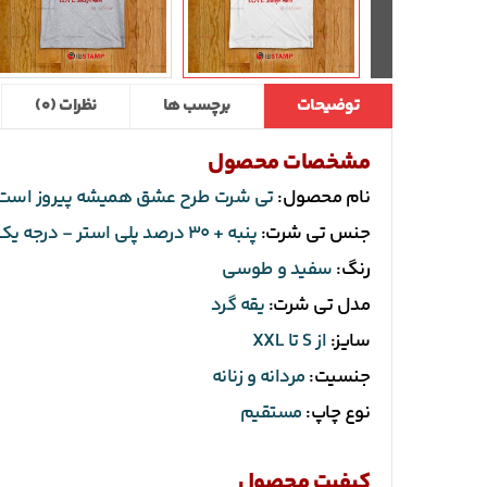
توضیحات
برچسب ها
نظرات (0)
مشخصات محصول
نام محصول:
تی شرت طرح عشق همیشه پیروز است
جنس تی شرت:
پنبه + 30 درصد پلی استر - درجه یک
رنگ:
سفید و طوسی
مدل تی شرت:
یقه گرد
سایز:
از S تا XXL
جنسیت:
مردانه و زنانه
نوع چاپ:
مستقیم
کیفیت محصول